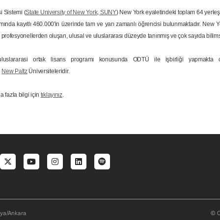
i Sistemi (
State University of New York, SUNY
) New York eyaletindeki toplam 64 yerleş
ında kayıtlı 460.000'in üzerinde tam ve yarı zamanlı öğrencisi bulunmaktadır. New Yo
e profesyonellerden oluşan, ulusal ve uluslararası düzeyde tanınmış ve çok sayıda bilims
uluslararasi ortak lisans programı konusunda ODTÜ ile işbirliği yapmakta
e
New Paltz
Üniversiteleridir.
fazla bilgi için
tıklayınız
.
al menu
aya/Ankara
© O