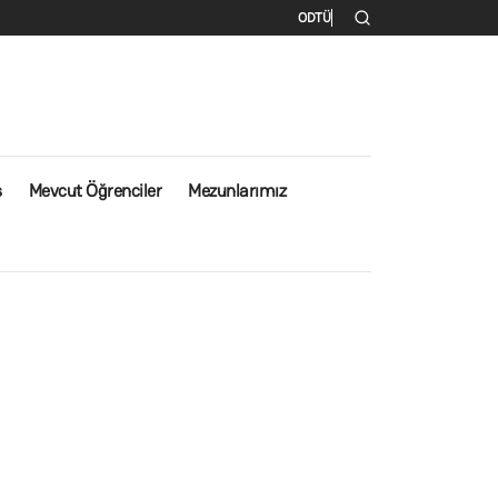
İkincil menü
ODTÜ
s
Mevcut Öğrenciler
Mezunlarımız