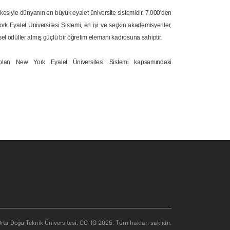
kesiyle dünyanın en büyük eyalet üniversite sistemidir. 7.000'den
rk Eyalet Üniversitesi Sistemi, en iyi ve seçkin akademisyenler,
el ödüller almış güçlü bir öğretim elemanı kadrosuna sahiptir.
 olan New York Eyalet Üniversitesi Sistemi kapsamındaki
rta Doğu Teknik Üniversitesi. CC-IG 2025. Tüm hakları saklıdır.