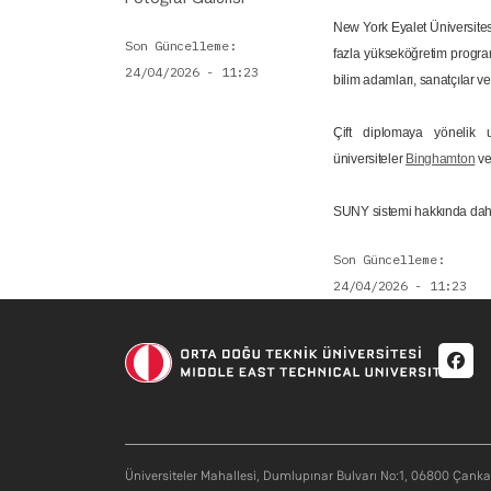
New York Eyalet Üniversites
Son Güncelleme
fazla yükseköğretim program
24/04/2026 - 11:23
bilim adamları, sanatçılar v
Çift diplomaya yönelik 
üniversiteler
Binghamton
v
SUNY sistemi hakkında daha 
Son Güncelleme
24/04/2026 - 11:23
Soci
Üniversiteler Mahallesi, Dumlupınar Bulvarı No:1, 06800 Çank