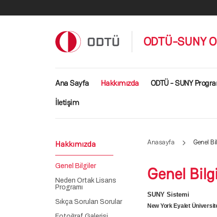
Ana içeriğe atla
ODTÜ-SUNY Ort
Ana gezinti menüsü
Ana Sayfa
Hakkımızda
ODTÜ - SUNY Progra
İletişim
Anasayfa
Genel Bil
Hakkımızda
Genel Bilgiler
Genel Bilgi
Neden Ortak Lisans
Programı
SUNY Sistemi
Sıkça Sorulan Sorular
New York Eyalet Üniversit
Fotoğraf Galerisi