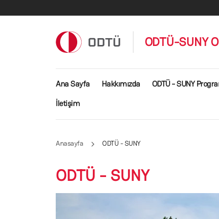
Ana içeriğe atla
ODTÜ-SUNY Ort
Ana gezinti menüsü
Ana Sayfa
Hakkımızda
ODTÜ - SUNY Progra
İletişim
Anasayfa
ODTÜ - SUNY
ODTÜ - SUNY