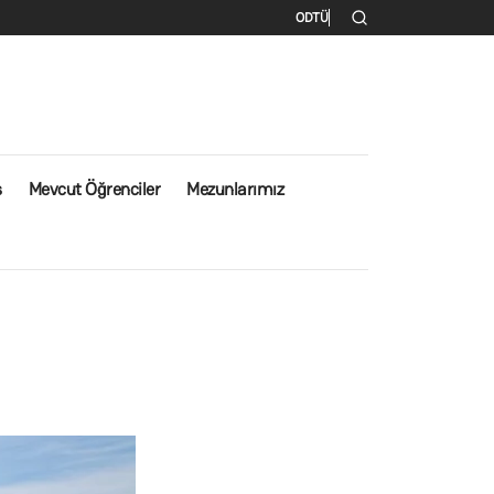
İkincil menü
ODTÜ
s
Mevcut Öğrenciler
Mezunlarımız