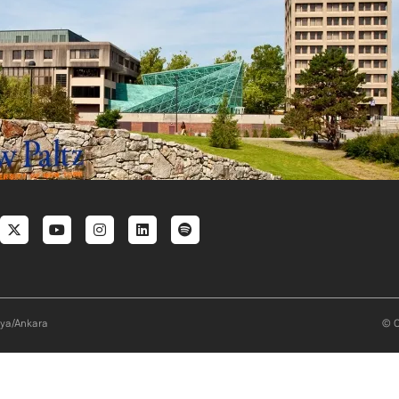
al menu
aya/Ankara
© O