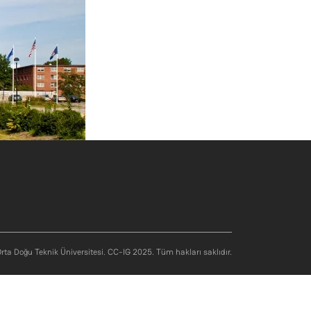
rta Doğu Teknik Üniversitesi. CC-IG 2025. Tüm hakları saklıdır.