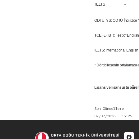
IELTS
-
ODTU IYS:
ODTÜ İngilizce Y
TOEFL (IBT):
Test of Englis
IELTS:
International Englis
* Dört bileşenin ortalaması e
Lisans ve lisansüstü öğrenc
Son Güncelleme
02/07/2026 - 15:25
Soci