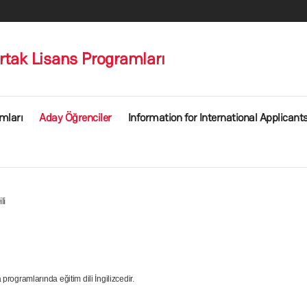
ak Lisans Programları
mları
Aday Öğrenciler
Information for International Applicant
li
ogramlarında eğitim dili İngilizcedir.