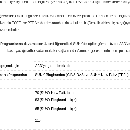
fiyet için belirlenen İngilizce yeterlik koşulları ile ABD'deki ilgili üniversitelerin dil yet
ğrenciler
, ODTÜ İngilizce Yeterlik Sınavından en az 65 puan aldıklarında Temel İngiliz
et için TOEFL ve PTE Academic sonuçları da kabul edilir. (Denklik tablosu için aşağıya 
evam ederler.
ogramlarına devam eden 1. sınıf öğrencileri
, SUNY'de eğitim görmek üzere ABD'ye gi
inin başlayacağı tarihe kadar mutlaka sağlamalıdır. Alınması gereken minimum puanlar a
ı geçmek için
ABD'ye gidebilmek için
sans Programları
SUNY Binghamton (GIA & BAS) ve SUNY New Paltz (TEFL)
-
79 (SUNY New Paltz için)
83 (SUNY Binghamton için)
65 (SUNY Binghamton için)
115