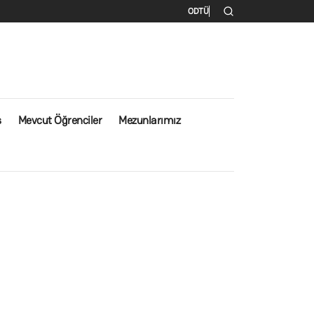
İkincil menü
ODTÜ
s
Mevcut Öğrenciler
Mezunlarımız