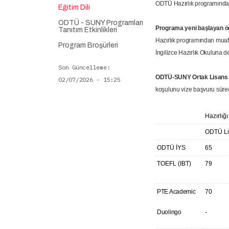
ODTÜ Hazırlık programından mua
Eğitim Dili
ODTÜ - SUNY Programları
Programa yeni başlayan ö
Tanıtım Etkinlikleri
Hazırlık programından muafiy
Program Broşürleri
İngilizce Hazırlık Okuluna d
Son Güncelleme
ODTÜ-SUNY Ortak Lisans Pr
02/07/2026 - 15:25
koşulunu vize başvuru sürec
Hazırlığ
ODTÜ Li
ODTÜ İYS
65
TOEFL (IBT)
79
PTE Academic
70
Duolingo
-