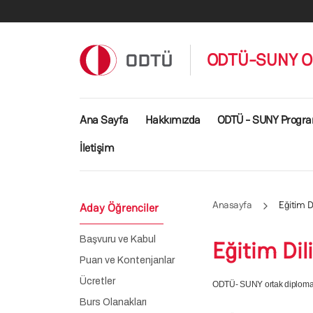
Ana içeriğe atla
ODTÜ-SUNY Ort
Ana gezinti menüsü
Ana Sayfa
Hakkımızda
ODTÜ - SUNY Progra
İletişim
Anasayfa
Eğitim Di
Aday Öğrenciler
Başvuru ve Kabul
Eğitim Dili
Puan ve Kontenjanlar
Ücretler
ODTÜ- SUNY ortak diploma pr
Burs Olanakları