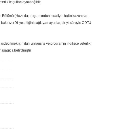
erlik koşulları aynı değildir.
ce Bölümü (Hazırlık) programından muafiyet hakkı kazanırlar.
bakınız.) Dil yeterliğini sağlayamayanlar, bir yıl süreyle ODTÜ
debilmek için ilgili üniversite ve programın İngilizce yeterlik
şağıda belirtilmiştir.