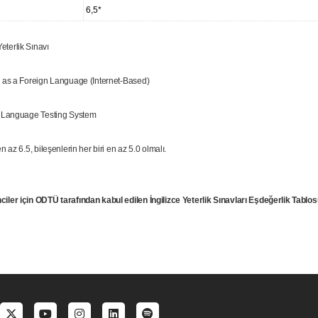
6,5*
eterlik Sınavı
h as a Foreign Language (Internet-Based)
h Language Testing System
n az 6.5, bileşenlerin her biri en az 5.0 olmalı.
iler için ODTÜ tarafından kabul edilen İngilizce Yeterlik Sınavları Eşdeğerlik Tablos
al menu