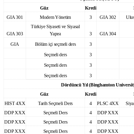
Güz
Kredi
GIA 301
Modern Yönetim
3
GIA 302
Ulu
Türkiye Siyaseti ve Siyasal
GIA 303
Yapısı
3
GIA 304
GIA
Bölüm içi seçmeli ders
3
Seçmeli ders
3
Seçmeli ders
3
Seçmeli ders
3
Dördüncü Yıl (Binghamton Universit
Güz
Kredi
HIST 4XX
Tarih Seçmeli Ders
4
PLSC 4XX
Siya
DDP XXX
Seçmeli Ders
4
DDP XXX
DDP XXX
Seçmeli Ders
4
DDP XXX
DDP XXX
Seçmeli Ders
4
DDP XXX