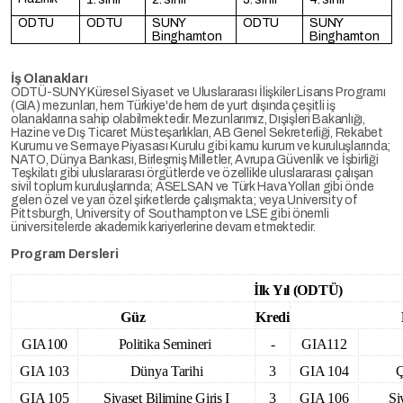
ODTÜ
ODTÜ
SUNY
ODTÜ
SUNY
Binghamton
Binghamton
İş Olanakları
ODTÜ-SUNY Küresel Siyaset ve Uluslararası İlişkiler Lisans Programı
(GIA) mezunları, hem Türkiye'de hem de yurt dışında çeşitli iş
olanaklarına sahip olabilmektedir. Mezunlarımız, Dışişleri Bakanlığı,
Hazine ve Dış Ticaret Müsteşarlıkları, AB Genel Sekreterliği, Rekabet
Kurumu ve Sermaye Piyasası Kurulu gibi kamu kurum ve kuruluşlarında;
NATO, Dünya Bankası, Birleşmiş Milletler, Avrupa Güvenlik ve İşbirliği
Teşkilatı gibi uluslararası örgütlerde ve özellikle uluslararası çalışan
sivil toplum kuruluşlarında; ASELSAN ve Türk Hava Yolları gibi önde
gelen özel ve yarı özel şirketlerde çalışmakta; veya University of
Pittsburgh, University of Southampton ve LSE gibi önemli
üniversitelerde akademik kariyerlerine devam etmektedir.
Program Dersleri
İlk Yıl (ODTÜ)
Güz
Kredi
GIA100
Politika Semineri
-
GIA112
GIA 103
Dünya Tarihi
3
GIA 104
Ç
GIA 105
Siyaset Bilimine Giriş I
3
GIA 106
Si