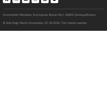
Üniversiteler Mahallesi, Dumlupınar Bulvarı No:1, 06800 Çankaya/Ankara
© Orta Doğu Teknik Üniversitesi. CC-IG 2025. Tüm hakları saklıdır.