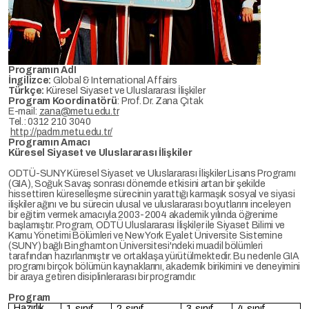
Programın AdI
İngilizce:
Global & International Affairs
Türkçe:
Küresel Siyaset ve Uluslararası İlişkiler
Program Koordinatörü
: Prof. Dr. Zana Çıtak
E-mail:
zana@metu.edu.tr
Tel.: 0312 210 3040
http://padm.metu.edu.tr/
Programın Amacı
Küresel Siyaset ve Uluslararası İlişkiler
ODTÜ-SUNY Küresel Siyaset ve Uluslararası İlişkiler Lisans Programı
(GIA), Soğuk Savaş sonrası dönemde etkisini artan bir şekilde
hissettiren küreselleşme sürecinin yarattığı karmaşık sosyal ve siyasi
ilişkiler ağını ve bu sürecin ulusal ve uluslararası boyutlarını inceleyen
bir eğitim vermek amacıyla 2003-2004 akademik yılında öğrenime
başlamıştır. Program, ODTÜ Uluslararası İlişkiler ile Siyaset Bilimi ve
Kamu Yönetimi Bölümleri ve New York Eyalet Üniversite Sistemine
(SUNY) bağlı Binghamton Üniversitesi'ndeki muadil bölümleri
tarafından hazırlanmıştır ve ortaklaşa yürütülmektedir. Bu nedenle GIA
programı birçok bölümün kaynaklarını, akademik birikimini ve deneyimini
bir araya getiren disiplinlerarası bir programdır.
Program
Hazırlık
1. sınıf
2. sınıf
3. sınıf
4. sınıf