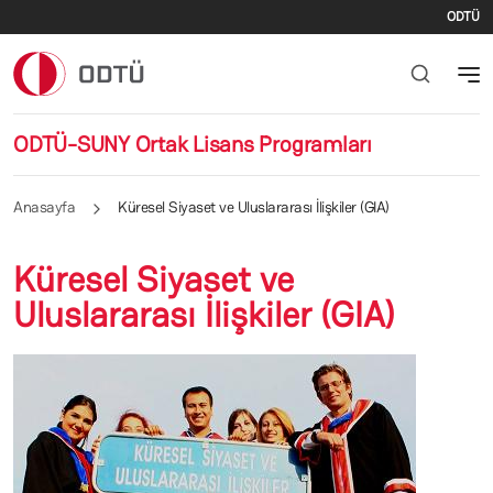
İki
Ana içeriğe atla
ODTÜ
ODTÜ-SUNY Ortak Lisans Programları
Anasayfa
Küresel Siyaset ve Uluslararası İlişkiler (GIA)
Küresel Siyaset ve
Uluslararası İlişkiler (GIA)