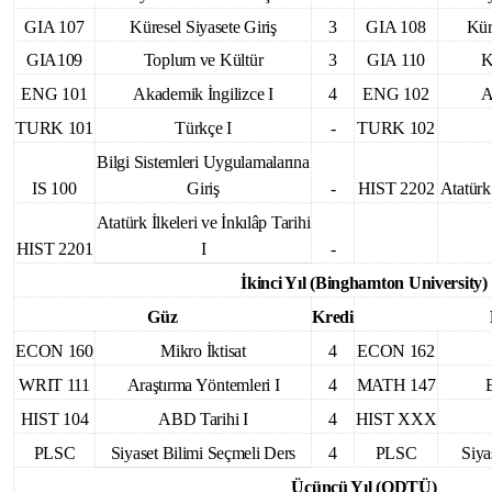
GIA 107
Küresel Siyasete Giriş
3
GIA 108
Kür
GIA109
Toplum ve Kültür
3
GIA 110
K
ENG 101
Akademik İngilizce I
4
ENG 102
A
TURK 101
Türkçe I
-
TURK 102
Bilgi Sistemleri Uygulamalarına
IS 100
Giriş
-
HIST 2202
Atatürk 
Atatürk İlkeleri ve İnkılâp Tarihi
HIST 2201
I
-
İkinci Yıl (Binghamton University)
Güz
Kredi
ECON 160
Mikro İktisat
4
ECON 162
WRIT 111
Araştırma Yöntemleri I
4
MATH 147
E
HIST 104
ABD Tarihi I
4
HIST XXX
PLSC
Siyaset Bilimi Seçmeli Ders
4
PLSC
Siya
Üçüncü Yıl (ODTÜ)