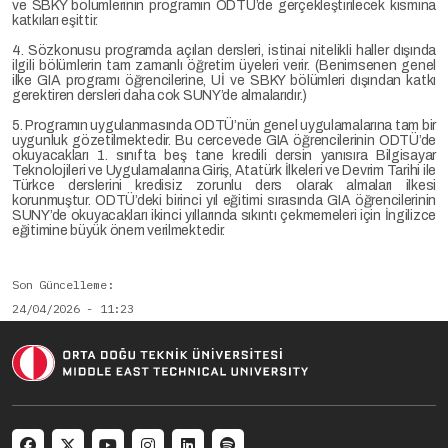
ve SBKY bölümlerinin programın ODTÜ’de gerçekleştirilecek kısmına
katkıları eşittir.
4. Sözkonusu programda açılan dersleri, istinai nitelikli haller dışında
ilgili bölümlerin tam zamanlı öğretim üyeleri verir. (Benimsenen genel
ilke GIA programı öğrencilerine, Uİ ve SBKY bölümleri dışından katkı
gerektiren dersleri daha cok SUNY’de almalarıdır.)
5. Programın uygulanmasında ODTÜ’nün genel uygulamalarına tam bir
uygunluk gözetilmektedir. Bu cercevede GIA öğrencilerinin ODTÜ’de
okuyacakları 1. sınıfta beş tane kredili dersin yanısıra Bilgisayar
Teknolojileri ve Uygulamalarına Giriş, Atatürk İlkeleri ve Devrim Tarihi ile
Türkce derslerini kredisiz zorunlu ders olarak almaları ilkesi
korunmuştur. ODTÜ’deki birinci yıl eğitimi sırasında GIA öğrencilerinin
SUNY’de okuyacakları ikinci yıllarında sıkıntı çekmemeleri için İngilizce
eğitimine büyük önem verilmektedir.
Son Güncelleme
24/04/2026 - 11:23
Social menu