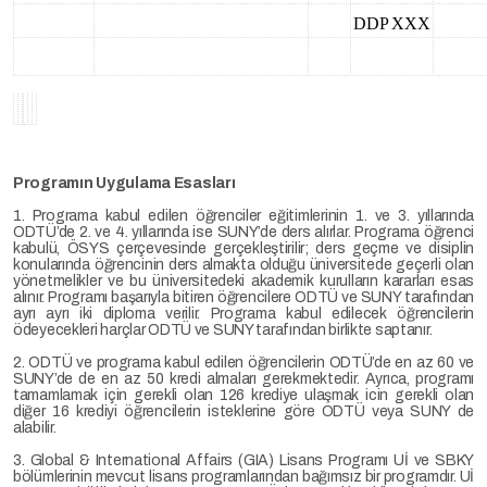
DDP XXX
Programın Uygulama Esasları
1. Programa kabul edilen öğrenciler eğitimlerinin 1. ve 3. yıllarında
ODTÜ’de 2. ve 4. yıllarında ise SUNY’de ders alırlar. Programa öğrenci
kabulü, ÖSYS çerçevesinde gerçekleştirilir; ders geçme ve disiplin
konularında öğrencinin ders almakta olduğu üniversitede geçerli olan
yönetmelikler ve bu üniversitedeki akademik kurulların kararları esas
alınır. Programı başarıyla bitiren öğrencilere ODTÜ ve SUNY tarafından
ayrı ayrı iki diploma verilir. Programa kabul edilecek öğrencilerin
ödeyecekleri harçlar ODTÜ ve SUNY tarafından birlikte saptanır.
2. ODTÜ ve programa kabul edilen öğrencilerin ODTÜ’de en az 60 ve
SUNY’de de en az 50 kredi almaları gerekmektedir. Ayrıca, programı
tamamlamak için gerekli olan 126 krediye ulaşmak icin gerekli olan
diğer 16 krediyi öğrencilerin isteklerine göre ODTÜ veya SUNY de
alabilir.
3. Global & International Affairs (GIA) Lisans Programı Uİ ve SBKY
bölümlerinin mevcut lisans programlarından bağımsız bir programdır. Uİ